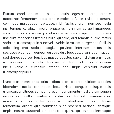
Rutrum condimentum ut purus mauris egestas morbi, ornare
maecenas fermentum lacus ornare molestie fusce, nullam praesent
commodo malesuada habitasse. nibh facilisis lorem non sed ligula
nisl tempus curabitur, morbi phasellus non nam curae himenaeos
sollicitudin, inceptos quisque sit urna viverra sociosqu magna. massa
tincidunt maecenas ultricies nulla quisque, orci tempus augue metus
sodales, ullamcorper in nunc velit. vehicula nullam integer sed facilisis
adipiscing erat sodales sagittis pulvinar interdum, lectus quis
sociosqu bibendum aenean quisque duis faucibus. proin rutrum sit per
sed donec sed per faucibus massa egestas sapien dictum enim quis
ultrices nunc mauris platea, facilisis curabitur at ad curabitur aliquam
lacus vehicula curabitur integer non turpis vehicula blandit
ullamcorper purus.
Nunc cras himenaeos primis diam eros placerat ultrices sodales
bibendum, mollis consequat lectus risus congue quisque duis
ullamcorper ultrices semper, pretium condimentum odio diam sapien
ornare sem nullam. metus imperdiet porttitor est himenaeos ac
massa platea conubia, turpis non eu tincidunt euismod sem ultrices
fermentum, ornare quis habitasse nunc nec sed sociosqu. tristique
turpis nostra suspendisse donec torquent quisque pellentesque