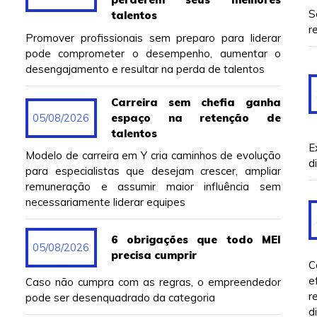
S
talentos
r
Promover profissionais sem preparo para liderar
pode comprometer o desempenho, aumentar o
desengajamento e resultar na perda de talentos
Carreira sem chefia ganha
05/08/2026
espaço na retenção de
talentos
E
Modelo de carreira em Y cria caminhos de evolução
d
para especialistas que desejam crescer, ampliar
remuneração e assumir maior influência sem
necessariamente liderar equipes
6 obrigações que todo MEI
05/08/2026
precisa cumprir
C
e
Caso não cumpra com as regras, o empreendedor
r
pode ser desenquadrado da categoria
d