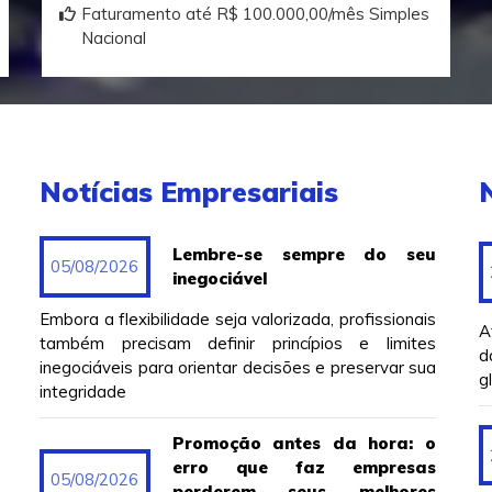
Faturamento até R$ 100.000,00/mês Simples
Nacional
Notícias Empresariais
Lembre-se sempre do seu
05/08/2026
inegociável
Embora a flexibilidade seja valorizada, profissionais
A
também precisam definir princípios e limites
d
inegociáveis para orientar decisões e preservar sua
g
integridade
Promoção antes da hora: o
erro que faz empresas
05/08/2026
perderem seus melhores