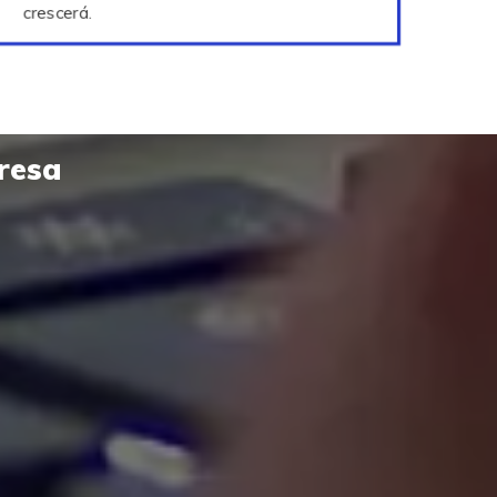
crescerá.
resa